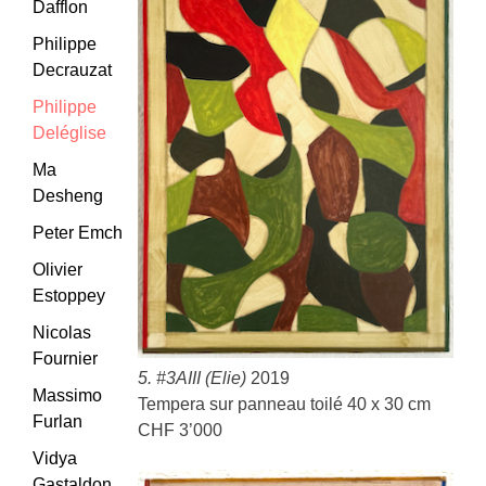
Dafflon
Philippe
Decrauzat
Philippe
Deléglise
Ma
Desheng
Peter Emch
Olivier
Estoppey
Nicolas
Fournier
5. #3AIII (Elie)
2019
Massimo
Tempera sur panneau toilé 40 x 30 cm
Furlan
CHF 3’000
Vidya
Gastaldon