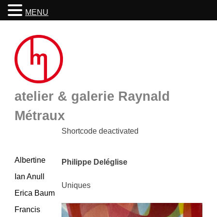
MENU
Skip
to
content
atelier & galerie Raynald
Métraux
Shortcode deactivated
Albertine
Philippe Deléglise
Ian Anull
Uniques
Erica Baum
Francis