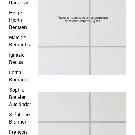
Baudevin
Helge
Hjorth
Bentsen
Marc de
Bernardis
Ignazio
Bettua
Lorna
Bornand
Sophie
Bouvier
Ausländer
Stéphane
Brunner
François