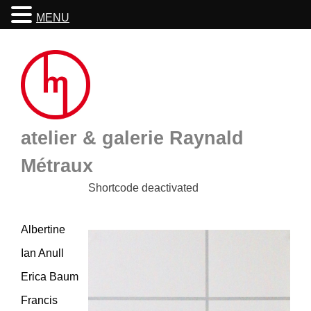
MENU
Skip
to
content
atelier & galerie Raynald
Métraux
Shortcode deactivated
Albertine
Ian Anull
Erica Baum
Francis