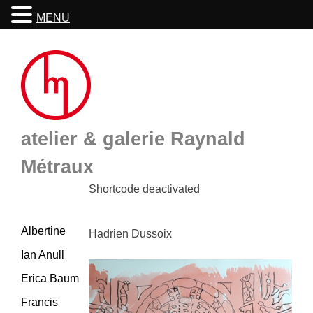
MENU
Skip
to
content
atelier & galerie Raynald
Métraux
Shortcode deactivated
Albertine
Hadrien Dussoix
Ian Anull
Erica Baum
Francis