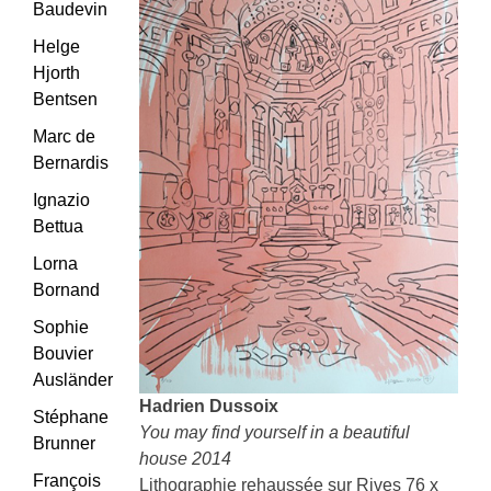
Baudevin
Helge
Hjorth
Bentsen
Marc de
Bernardis
Ignazio
Bettua
Lorna
Bornand
Sophie
Bouvier
Ausländer
Hadrien Dussoix
Stéphane
You may find yourself in a beautiful
Brunner
house 2014
François
Lithographie rehaussée sur Rives 76 x