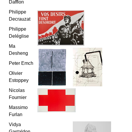
Dafflon
Philippe
Decrauzat
Philippe
Deléglise
Ma
Desheng
Peter Emch
Olivier
Estoppey
Nicolas
Fournier
Massimo
Furlan
Vidya
Gastaldon