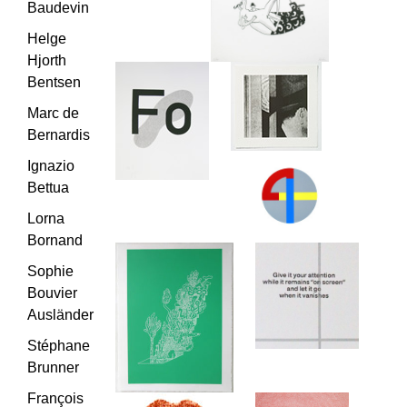
Baudevin
Helge
Hjorth
Bentsen
Marc de
Bernardis
Ignazio
Bettua
Lorna
Bornand
Sophie
Bouvier
Ausländer
Stéphane
Brunner
François