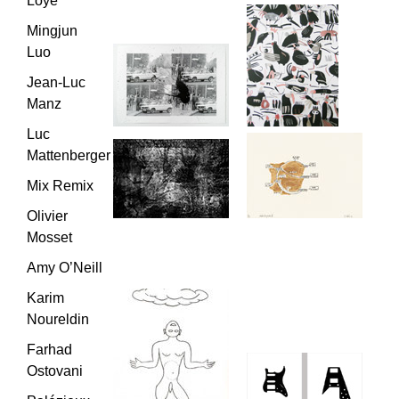
Loye
Mingjun
Luo
Jean-Luc
Manz
Luc
Mattenberger
Mix Remix
Olivier
Mosset
Amy O’Neill
Karim
Noureldin
Farhad
Ostovani