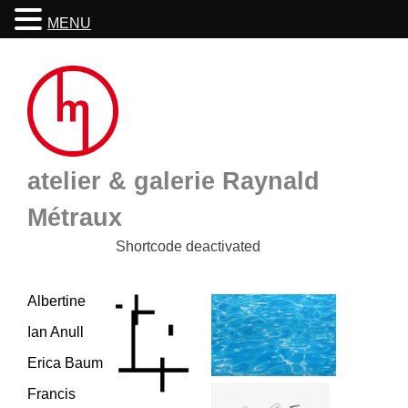
MENU
Skip
to
content
atelier & galerie Raynald
Métraux
Shortcode deactivated
Albertine
Ian Anull
Erica Baum
Francis