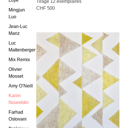
Loye
Tirage 12 exemplaires
CHF 500
Mingjun
Luo
Jean-Luc
Manz
Luc
Mattenberger
Mix Remix
Olivier
Mosset
Amy O’Neill
Karim
Noureldin
Farhad
Ostovani