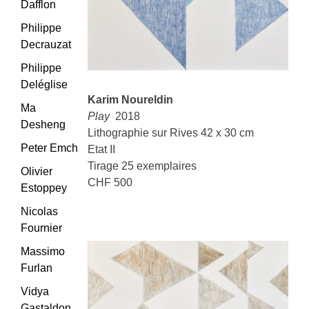
Dafflon
Philippe
Decrauzat
Philippe
Deléglise
Karim Noureldin
Ma
Play
2018
Desheng
Lithographie sur Rives 42 x 30 cm
Peter Emch
Etat II
Tirage 25 exemplaires
Olivier
CHF 500
Estoppey
Nicolas
Fournier
Massimo
Furlan
Vidya
Gastaldon