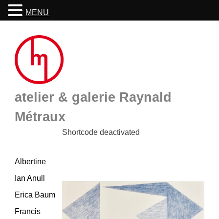
MENU
Skip
to
content
atelier & galerie Raynald
Métraux
Shortcode deactivated
Albertine
Ian Anull
Erica Baum
Francis